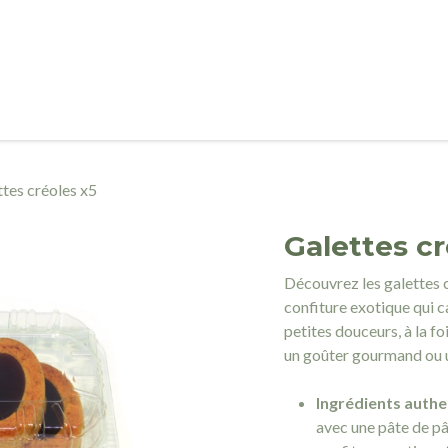
NFITURES
CONFISERIES
PÂTISSERIES
BLOG
LA CONFI
tes créoles x5
Galettes cr
Découvrez les galettes c
confiture exotique qui c
petites douceurs, à la fo
un goûter gourmand ou 
Ingrédients authe
avec une pâte de pâ