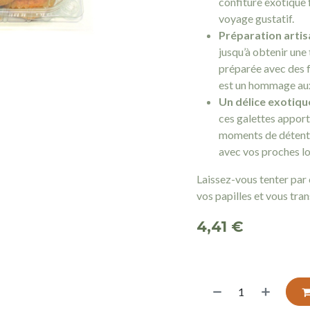
confiture exotique 
voyage gustatif.
Préparation artisa
jusqu’à obtenir une 
préparée avec des f
est un hommage aux 
Un délice exotique
ces galettes apport
moments de détente
avec vos proches lo
Laissez-vous tenter par ce
vos papilles et vous tra
4,41
€